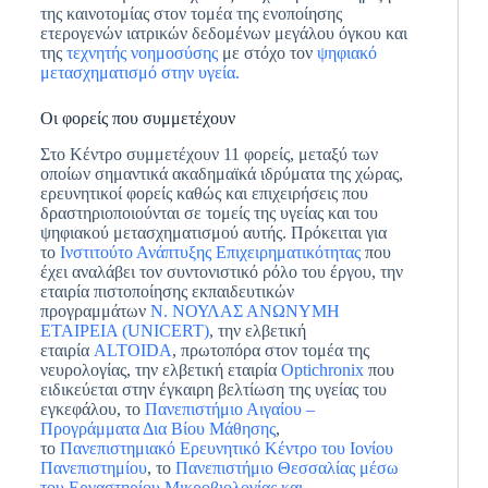
της καινοτομίας στον τομέα της ενοποίησης
ετερογενών ιατρικών δεδομένων μεγάλου όγκου και
της
τεχνητής νοημοσύσης
με στόχο τον
ψηφιακό
μετασχηματισμό στην υγεία.
Οι φορείς που συμμετέχουν
Στο Κέντρο συμμετέχουν 11 φορείς, μεταξύ των
οποίων σημαντικά ακαδημαϊκά ιδρύματα της χώρας,
ερευνητικοί φορείς καθώς και επιχειρήσεις που
δραστηριοποιούνται σε τομείς της υγείας και του
ψηφιακού μετασχηματισμού αυτής. Πρόκειται για
το
Ινστιτούτο Ανάπτυξης Επιχειρηματικότητας
που
έχει αναλάβει τον συντονιστικό ρόλο του έργου, την
εταιρία πιστοποίησης εκπαιδευτικών
προγραμμάτων
Ν. ΝΟΥΛΑΣ ΑΝΩΝΥΜΗ
ΕΤΑΙΡΕΙΑ (UNICERT)
, την ελβετική
εταιρία
ALTOIDA
, πρωτοπόρα στον τομέα της
νευρολογίας, την ελβετική εταιρία
Optichronix
που
ειδικεύεται στην έγκαιρη βελτίωση της υγείας του
εγκεφάλου, το
Πανεπιστήμιο Αιγαίου –
Προγράμματα Δια Βίου Μάθησης
,
το
Πανεπιστημιακό Ερευνητικό Κέντρο του Ιονίου
Πανεπιστημίου
, το
Πανεπιστήμιο Θεσσαλίας μέσω
του Εργαστηρίου Μικροβιολογίας και