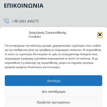
ΕΠΙΚΟΙΝΩΝΙΑ
+30 2411 416175
info@pytheia.gr
Διαχείριση Συγκατάθεσης
Cookies
Ηρώων Πολυτεχνείου 15
41222, Λάρισα
Για να παρέχουμε την καλύτερη εμπειρία, χρησιμοποιούμε τεχνολογίες όπως cookies
για την αποθήκευση ή/και την πρόσβαση σε πληροφορίες συσκευών. Η συγκατάθεση
σε αυτές τις τεχνολογίες θα επιτρέψει σε εμάς να επεξεργαστούμε δεδομένα όπως
συμπεριφορά περιήγησης ή μοναδικά αναγνωριστικά σε αυτόν τον ιστότοπο. Η μη
συγκατάθεση ή η ανάκληση της συγκατάθεσης, μπορεί να επηρεάσει αρνητικά
αρνητικά ορισμένες δυνατότητες και λειτουργίες.
Πολιτική Απορρήτου
Πολιτική Cookies
Όροι & Προϋποθέσεις
Sitemap
Copyright © 2021-2026 ΠΥΘΕΙΑ, All rights reserved.
Powered by Pytheia.
Αποδοχή
Δεν αποδέχομαι
Προβολή προτιμήσεων