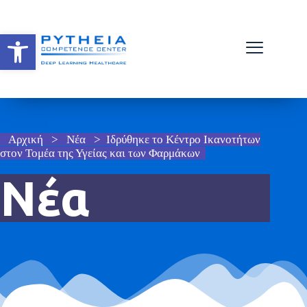
Ανοίξτε τη γραμμή εργαλείων
Αρχική
>
Νέα
>
Ιδρύθηκε το Κέντρο Ικανοτήτων
στον Τομέα της Υγείας και των Φαρμάκων
Νέα