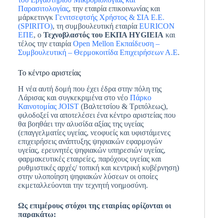
Παρασιτολογίας
, την εταιρία επικοινωνίας και
μάρκετινγκ
Γενιτσεφτσής Χρήστος & ΣΙΑ Ε.Ε.
(SPIRITO)
, τη συμβουλευτική εταιρία
EURICON
ΕΠΕ
, o
Τεχνοβλαστός του ΕΚΠΑ HYGIEIA
και
τέλος την εταιρία
Open Mellon Εκπαίδευση –
Συμβουλευτική – Θερμοκοιτίδα Επιχειρήσεων Α.Ε
.
Το κέντρο αριστείας
Η νέα αυτή δομή που έχει έδρα στην πόλη της
Λάρισας και συγκεκριμένα στο νέο
Πάρκο
Καινοτομίας JOIST
(Βαλτετσίου & Τριπόλεως),
φιλοδοξεί να αποτελέσει ένα κέντρο αριστείας που
θα βοηθάει την αλυσίδα αξίας της υγείας
(επαγγελματίες υγείας, νεοφυείς και υφιστάμενες
επιχειρήσεις ανάπτυξης ψηφιακών εφαρμογών
υγείας, ερευνητές ψηφιακών υπηρεσιών υγείας,
φαρμακευτικές εταιρείες, παρόχους υγείας και
ρυθμιστικές αρχές/ τοπική και κεντρική κυβέρνηση)
στην υλοποίηση ψηφιακών λύσεων οι οποίες
εκμεταλλεύονται την τεχνητή νοημοσύνη.
Ως επιμέρους στόχοι της εταιρίας ορίζονται οι
παρακάτω: